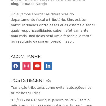
blog
,
Tributos
,
Varejo
Hoje vamos abordar as diferenças do
departamento fiscal e tributário. Sim, existem
particularidades entre essas duas esferas e saber
quais responsabilidades cabem efetivamente
para cada uma delas será um diferencial e tanto
no resultado da sua empresa. Isso...
ACOMPANHE
facebook
instagram
youtube
linkedin
POSTS RECENTES
Transição tributária: como evitar autuações nos
primeiros 90 dias
IBS/CBS na NF: por que janeiro de 2026 será o
mês com maior risco de notas “certinhas”… mas