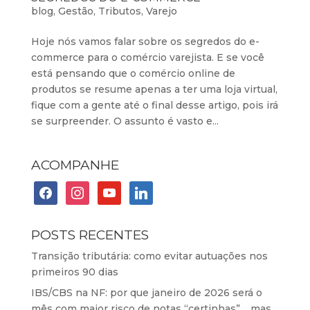
blog
,
Gestão
,
Tributos
,
Varejo
Hoje nós vamos falar sobre os segredos do e-
commerce para o comércio varejista. E se você
está pensando que o comércio online de
produtos se resume apenas a ter uma loja virtual,
fique com a gente até o final desse artigo, pois irá
se surpreender. O assunto é vasto e...
ACOMPANHE
facebook
instagram
youtube
linkedin
POSTS RECENTES
Transição tributária: como evitar autuações nos
primeiros 90 dias
IBS/CBS na NF: por que janeiro de 2026 será o
mês com maior risco de notas “certinhas”… mas