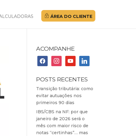
ALCULADORAS
ÁREA DO CLIENTE
ACOMPANHE
facebook
instagram
youtube
linkedin
POSTS RECENTES
Transição tributária: como
evitar autuações nos
primeiros 90 dias
IBS/CBS na NF: por que
janeiro de 2026 será o
mês com maior risco de
notas “certinhas”… mas